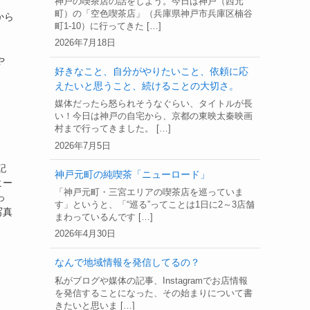
神戸の喫茶店の話をしよう。今日は神戸（西元
町）の「空色喫茶店」（兵庫県神戸市兵庫区楠谷
から
町1-10）に行ってきた […]
2026年7月18日
】
や
好きなこと、自分がやりたいこと、依頼に応
えたいと思うこと、続けることの大切さ。
媒体だったら怒られそうなぐらい、タイトルが長
い！今日は神戸の自宅から、京都の東映太秦映画
村まで行ってきました。 […]
2026年7月5日
記
神戸元町の純喫茶「ニューロード」
ヒー
「神戸元町・三宮エリアの喫茶店を巡っていま
っ
す」というと、「“巡る”ってことは1日に2～3店舗
写真
まわっているんです […]
2026年4月30日
なんで地域情報を発信してるの？
私がブログや媒体の記事、Instagramでお店情報
を発信することになった、その始まりについて書
きたいと思いま […]