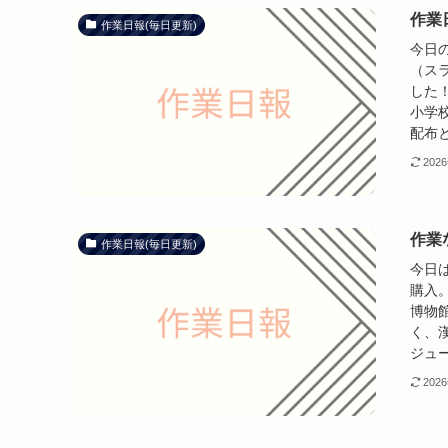
作業日
作業日報(毎日更新)
今日の
（ス
した
小学
配布と
202
作業な
作業日報(毎日更新)
今日
購入
博物
く、
ジュー
202