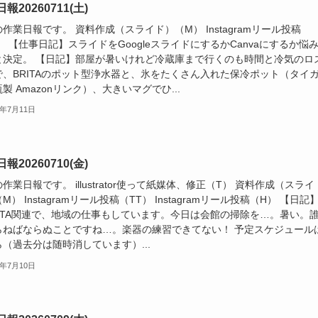
報20260711(土)
作業日報です。 資料作成（スライド）（M） Instagramリール投稿
） 【仕事日記】スライドをGoogleスライドにするかCanvaにするか悩
と決定。 【日記】部屋が暑いけれど冷蔵庫まで行くのも時間と冷気のロ
で、BRITAのポット型浄水器と、氷をたくさん入れた保冷ポット（タイ
製 Amazonリンク）、大きいマグでひ...
6年7月11日
報20260710(金)
作業日報です。 illustrator使って紙媒体、修正（T） 資料作成（スライ
M） Instagramリール投稿（TT） Instagramリール投稿（H） 【日記
PTA関連で、地域の仕事もしています。今日は会館の掃除を…。暑い。
らねばならぬことですね…。楽器の練習できてない！ 予定スケジュール
（過去分は随時消しています）...
6年7月10日