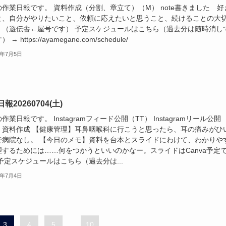
作業日報です。 資料作成（分割、章立て）（M） note書きました 好
と、自分がやりたいこと、依頼に応えたいと思うこと、続けることの大
 （遊伝舎←屋号です） 予定スケジュールはこちら（過去分は随時消し
 → https://ayamegane.com/schedule/
6年7月5日
報20260704(土)
作業日報です。 Instagramフィード公開（TT） Instagramリール公開
） 資料作成 【健康管理】耳鼻咽喉科に行こうと思ったら、耳の痛みがひ
で病院なし。 【今日のメモ】資料を台本とスライドにわけて、わかりや
理するためには……何をつかうといいのかなー。スライドはCanva予定
予定スケジュールはこちら（過去分は...
6年7月4日
3
4
5
...
10