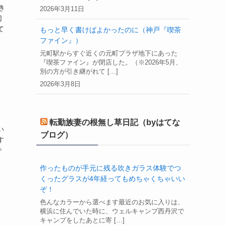
き
2026年3月11日
切
て
もっと早く書けばよかったのに（神戸『喫茶
ファイン』）
元町駅からすぐ近くの元町プラザ地下にあった
『喫茶ファイン』が閉店した。（※2026年5月、
別の方が引き継がれて […]
2026年3月8日
転勤族妻の根無し草日記（byはてな
い
ブログ）
す
で
作ったものが手元に残る吹きガラス体験でつ
くったグラスが4年経ってもめちゃくちゃいい
ぞ！
色んなカラーから選べます最近のお気に入りは、
横浜に住んでいた時に、ウェルキャンプ西丹沢で
キャンプをしたあとに寄 […]