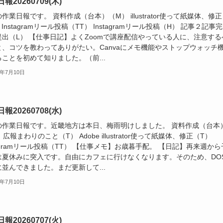
報20260709(木)
作業日報です。 資料作成（台本）（M） illustrator使って紙媒体、修正
 Instagramリール投稿（TT） Instagramリール投稿（H） 記事２記事完
提出（L） 【仕事日記】よくZoomで講座配信やっている人に、注意する
と、コツを教わってありがたい。Canvaにメモ機能やストップウォッチ
ことを初めて知りました。（前...
6年7月10日
報20260708(水)
の作業日報です。近畿地方は本日、梅雨明けしました。 資料作成（台本
 広報まわりのこと（T） Adobe illustrator使って紙媒体、修正（T）
tagramリール投稿（TT） 【仕事メモ】お歳暮手配。 【日記】再来週から
は夏休みに突入です。自由にカフェに行けなくなります。そのため、DOS
並んできました。まだ更新して...
6年7月10日
報20260707(火)