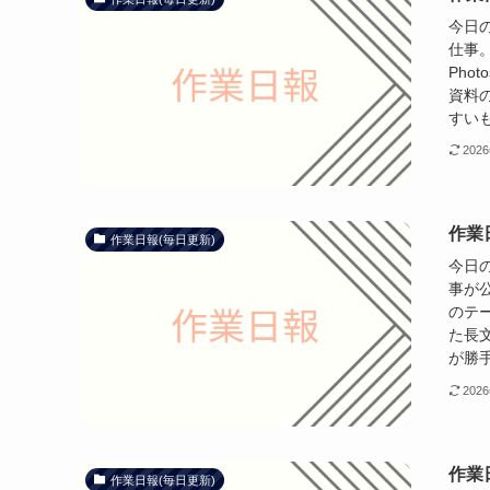
今日
仕事。
Pho
資料
すいも
202
作業日
作業日報(毎日更新)
今日
事が
のテー
た長
が勝手
202
作業日
作業日報(毎日更新)