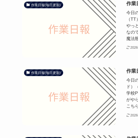
作業日
作業日報(毎日更新)
今日の
（TT
やっ
なの
魔法瓶
202
作業日
作業日報(毎日更新)
今日の
ド）（
学校
がや
こちら
202