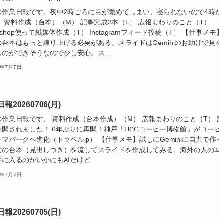
の作業日報です。夜中2時ごろに目が覚めてしまい、寝られないので4時
 資料作成（台本）（M） 記事完成2本（L） 広報まわりのこと（T）
toshop使って紙媒体作成（T） Instagramフィード投稿（T） 【仕事メモ
の台本はもっと練り上げる必要がある。スライドはGeminiのお助けで見
のができそうなので少し安心。ス...
6年7月7日
報20260706(月)
の作業日報です。 資料作成（台本作成）（M） 広報まわりのこと（T） 
公開されました！ 6年ぶりに再開！神戸「UCCコーヒー博物館」がコー
マパークへ進化（トラベルjp） 【仕事メモ】試しにGeminiに自力で作
文の台本（見出しつき）を流してスライドを作成してみる。海外の人の
に入るのがいかにもAIだけど...
6年7月7日
報20260705(日)