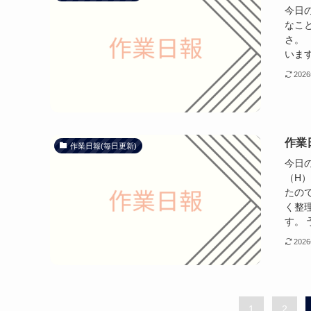
今日の
なこ
さ。
います）
202
作業日
作業日報(毎日更新)
今日の
（H
たの
く整
す。 
202
1
2