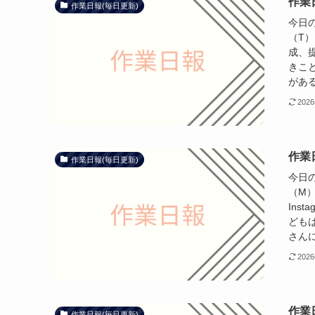
作業日
作業日報(毎日更新)
今日の
（T）
成、
きこ
がある
202
作業日
作業日報(毎日更新)
今日
（M）
Ins
ども
さんに
202
作業日
作業日報(毎日更新)