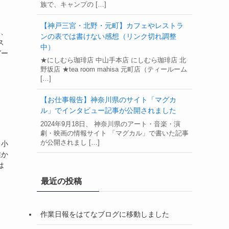
族で、キャンプの […]
【神戸三宮・北野・元町】カフェやレストラ
み、
ンの表では書けない感想（リンク切れ調整
ス
中）
ガー
★にしむら珈琲店 中山手本店 にしむら珈琲店 北
野坂店 ★tea room mahisa 元町店（ティールーム
[…]
【お仕事報告】神奈川県のサイト「マグカ
ル」でインタビュー記事が公開されました
2024年9月18日、 神奈川県のアート・音楽・演
劇・映画の情報サイト 「マグカル」で書いた記事
が公開されまし […]
】小
誰か
は
最近の投稿
作業日報をはてなブログに移動しました