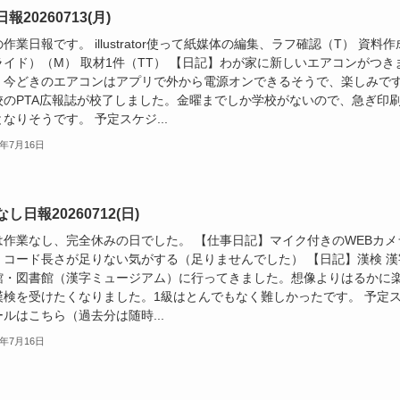
報20260713(月)
作業日報です。 illustrator使って紙媒体の編集、ラフ確認（T） 資料作
ライド）（M） 取材1件（TT） 【日記】わが家に新しいエアコンがつき
！今どきのエアコンはアプリで外から電源オンできるそうで、楽しみで
校のPTA広報誌が校了しました。金曜までしか学校がないので、急ぎ印
なりそうです。 予定スケジ...
6年7月16日
し日報20260712(日)
は作業なし、完全休みの日でした。 【仕事日記】マイク付きのWEBカメ
。コード長さが足りない気がする（足りませんでした） 【日記】漢検 漢
館・図書館（漢字ミュージアム）に行ってきました。想像よりはるかに
漢検を受けたくなりました。1級はとんでもなく難しかったです。 予定
ルはこちら（過去分は随時...
6年7月16日